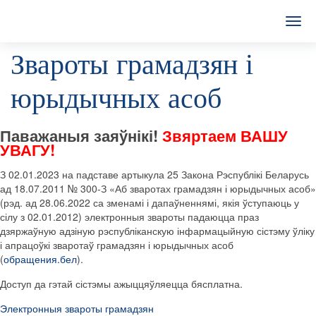
T
o
Звароты грамадзян і
g
g
l
юрыдычных асоб
e
n
a
Паважаныя заяўнікі!
Звяртаем ВАШУ
v
УВАГУ!
i
g
З 02.01.2023 на падставе артыкула 25 Закона Рэспублікі Беларусь
a
ад 18.07.2011 № 300-З «Аб зваротах грамадзян і юрыдычных асоб»
t
(рэд. ад 28.06.2022 са зменамі і дапаўненнямі, якія ўступаюць у
i
сілу з 02.01.2012) электронныя звароты падаюцца праз
o
дзяржаўную адзіную рэспубліканскую інфармацыйную сістэму ўліку
n
і апрацоўкі зваротаў грамадзян і юрыдычных асоб
(
обращения.бел
).
Доступ да гэтай сістэмы ажыццяўляецца бясплатна.
Электронныя звароты грамадзян