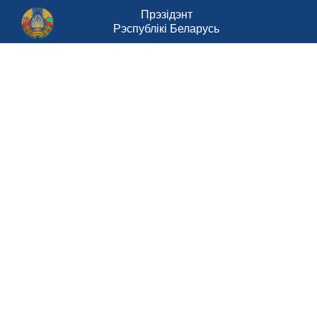
Прэзідэнт
Рэспублікі Беларусь
Савет Міністраў Рэспублікі Беларусь
Міністэрства працы і сацыяльнай
абароны Рэспублікі Беларусь
Портал
рейтинговой оценки
Национальный
правовой интернет-портал
Разработка
ЦИТ Минтруда и соцзащиты