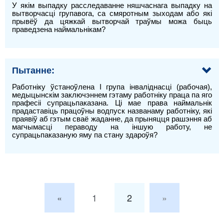
У якім выпадку расследаванне няшчаснага выпадку на
вытворчасці групавога, са смяротным зыходам або які
прывёў да цяжкай вытворчай траўмы можа быць
праведзена наймальнікам?
Пытанне:
Работніку ўстаноўлена I група інваліднасці (рабочая),
медыцынскім заключэннем гэтаму работніку праца па яго
прафесіі супрацьпаказана. Ці мае права наймальнік
прадаставіць працоўны водпуск названаму работніку, які
праявіў аб гэтым сваё жаданне, да прыняцця рашэння аб
магчымасці пераводу на іншую работу, не
супрацьпаказаную яму па стану здароўя?
«
1
2
»