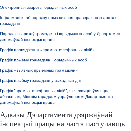
Электронныя звароты юрыдычных асоб
Інфармацыя аб парадку прызначэння праверак па зваротах
грамадзян
Парадак зваротаў грамадзян і юрыдычных асоб у Дэпартамент
дзяржаўнай інспекцыі працы
Графік правядзення «прамых тэлефонных ліній»
Графік прыёму грамадзян і юрыдычных асоб
Графік «выязных прыёмных грамадзян»
Графік прыёму грамадзян у выхадныя дні
Графік "прамых тэлефонных ліній", якія ажыццяўляюцца
абласнымі, Мінскім гарадскім упраўленнямі Дэпартамента
дзяржаўнай інспекцыі працы
Адказы Дэпартамента дзяржаўнай
інспекцыі працы на часта паступаюць