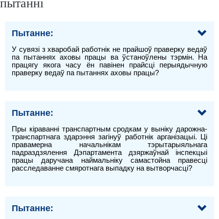
пытанні
Пытанне:
У сувязі з хваробай работнік не прайшоў праверку ведаў
па пытаннях аховы працы ва ўстаноўлены тэрмін. На
працягу якога часу ён павінен прайсці перыядычную
праверку ведаў па пытаннях аховы працы?
Пытанне:
Пры кіраванні транспартным сродкам у выніку дарожна-
транспартнага здарэння загінуў работнік арганізацыі. Ці
правамерна начальнікам тэрытарыяльнага
падраздзялення Дэпартамента дзяржаўнай інспекцыі
працы даручана наймальніку самастойна правесці
расследаванне смяротнага выпадку на вытворчасці?
Пытанне: