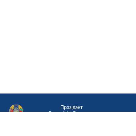
Прэзідэнт
Рэспублікі Беларусь
Савет Міністраў Рэспублікі Беларусь