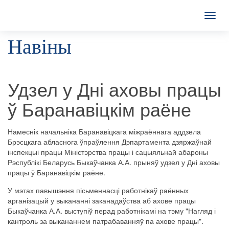
T
o
Навіны
g
g
l
e
n
Удзел у Дні аховы працы
a
v
ў Баранавіцкім раёне
i
g
a
Намеснік начальніка Баранавіцкага міжраённага аддзела
t
Брэсцкага абласнога ўпраўлення Дэпартамента дзяржаўнай
i
інспекцыі працы Міністэрства працы і сацыяльнай абароны
o
Рэспублікі Беларусь Быкаўчанка А.А. прыняў удзел у Дні аховы
n
працы ў Баранавіцкім раёне.
У мэтах павышэння пісьменнасці работнікаў раённых
арганізацый у выкананні заканадаўства аб ахове працы
Быкаўчанка А.А. выступіў перад работнікамі на тэму "Нагляд і
кантроль за выкананнем патрабаванняў па ахове працы".