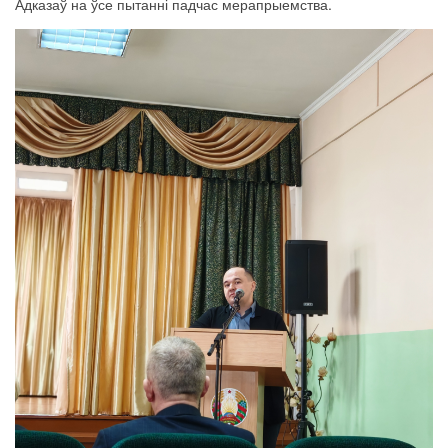
Адказаў на ўсе пытанні падчас мерапрыемства.