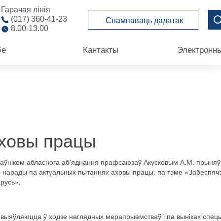
Гарачая лінія
(017) 360-41-23
Спампаваць дадатак
8.00-13.00
бе
Кантакты
Электронн
аховы працы
таўніком абласнога аб'яднання прафсаюзаў Акусковым А.М. прыняў
а-нарады па актуальных пытаннях аховы працы: па тэме «Забеспя
русь
».
выяўляюцца
ў ходзе
наглядных
мерапрыемстваў
і
па выніках
спец