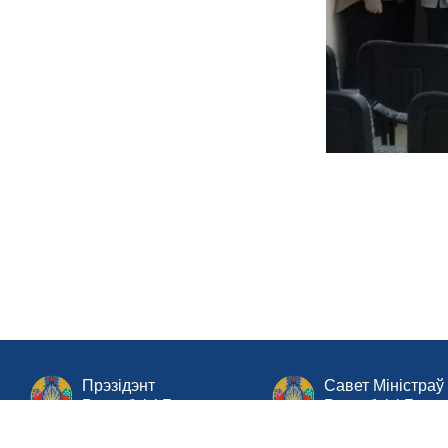
Прэзідэнт
Савет Міністраў
Рэспублікі Беларусь
Рэспублікі Бела