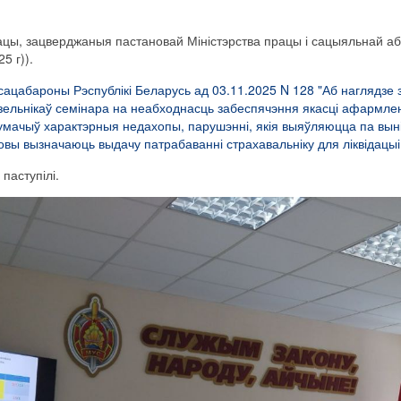
рацы, зацверджаныя пастановай Міністэрства працы і сацыяльнай аб
5 г)).
сацабароны Рэспублікі Беларусь ад 03.11.2025 N 128 "Аб наглядз
 ўдзельнікаў семінара на неабходнасць забеспячэння якасці афарм
умачыў
характэрныя
недахопы
, парушэнні, якія выяўляюцца па вы
новы вызначаюць выдачу патрабаванні страхавальніку для ліквідац
 паступілі.