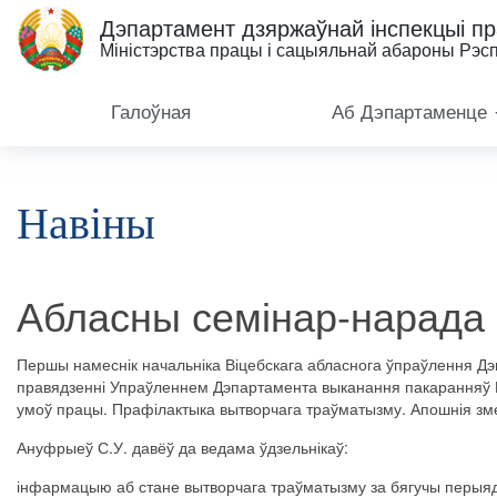
Дэпартамент дзяржаўнай інспекцыі п
Міністэрства працы і сацыяльнай абароны Рэсп
Галоўная
Аб Дэпартаменце
Навіны
Абласны семінар-нарада
Першы
намеснік
начальніка
Віцебскага
абласнога
ўпраўлення
Дэ
правядзенні Упраўленнем Дэпартамента выканання пакаранняў М
умоў працы.
Прафілактыка
вытворчага
траўматызму
.
Апошнія
зм
Ануфрыеў
С
.У. давёў да ведама ўдзельнікаў
:
інфармацыю
аб стане
вытворчага
траўматызму
за бягучы
перыя