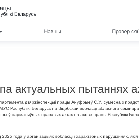
рацы
ублікі Беларусь
Навіны
Правер ся
 па актуальных пытаннях 
партамента
дзяржінспекцыі
працы
Ануфрыеў
С.У. сумесна
з прадс
УС Рэспублікі Беларусь па Віцебскай вобласці абласнога семінар
ены
ў нарматыўных
-прававых
актах
па ахове
працы
Рэспублікі
Бела
д
2025
года ў арганізацыях вобласці і
характэрных
парушэннях, якiя