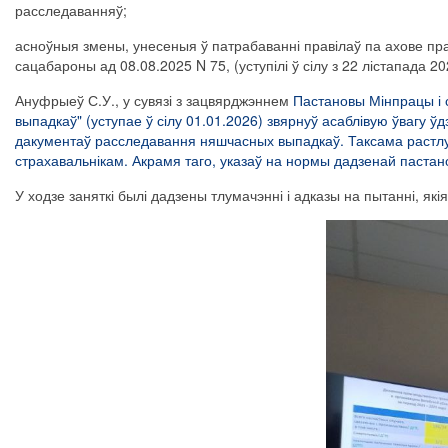
расследаванняў
;
асноўныя
змены
, унесеныя ў патрабаванні правілаў па ахове п
сацабароны ад 08.08.2025 N 75, (уступілі ў сілу з 22 лістапада 202
Ануфрыеў
С.У., у сувязі з зацвярджэннем
Пастановы Мінпрацы і 
выпадкаў" (уступае ў сілу 01.01.2026) звярнуў асаблівую ўвагу
дакументаў расследавання няшчасных выпадкаў.
Таксама растл
страхавальнікам.
Акрамя
таго, указаў на нормы дадзенай паста
У ходзе заняткі былі дадзены тлумачэнні
і адказы на пытанні,
якія