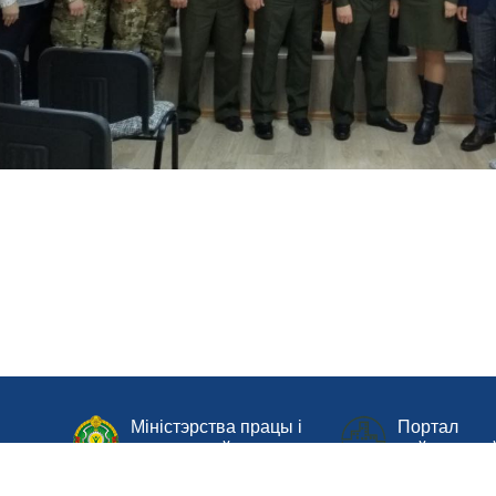
Міністэрства працы і
Портал
русь
сацыяльнай
рейтингово
абароны Рэспублікі
Беларусь