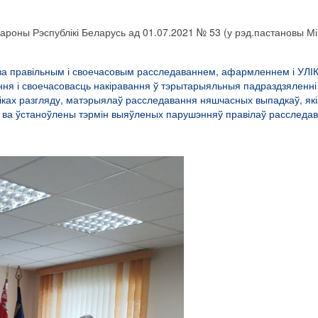
ароны Рэспублікі Беларусь ад 01.07.2021 № 53 (у рэд.пастановы Мі
е за правільным і своечасовым расследаваннем, афармленнем і УЛ
лення і своечасовасць накіравання ў тэрытарыяльныя падраздзяленн
ніках разгляду, матэрыялаў расследавання няшчасных выпадкаў, як
ыі ва ўстаноўлены тэрмін выяўленых парушэнняў правілаў расследа