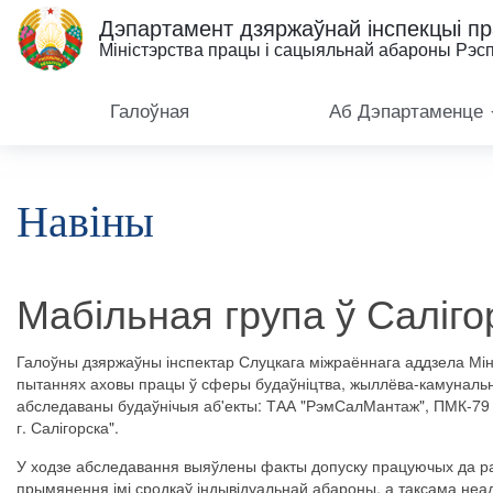
Дэпартамент дзяржаўнай інспекцыі п
Міністэрства працы і сацыяльнай абароны Рэсп
Галоўная
Аб Дэпартаменце
Навіны
Мабільная група ў Саліго
Галоўны дзяржаўны інспектар Слуцкага міжраённага аддзела Мін
пытаннях аховы працы ў сферы будаўніцтва, жыллёва-камунальна
абследаваны будаўнічыя аб'екты: ТАА "РэмСалМантаж", ПМК-79 А
г. Салігорска".
У ходзе абследавання выяўлены факты допуску працуючых да раб
прымянення імі сродкаў індывідуальнай абароны, а таксама неад