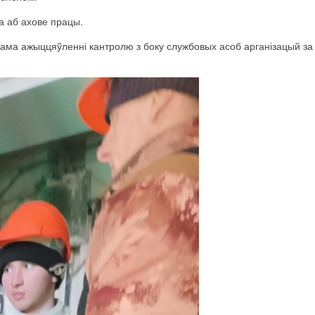
а аб ахове працы.
ксама ажыццяўленні кантролю з боку службовых асоб арганізацый з