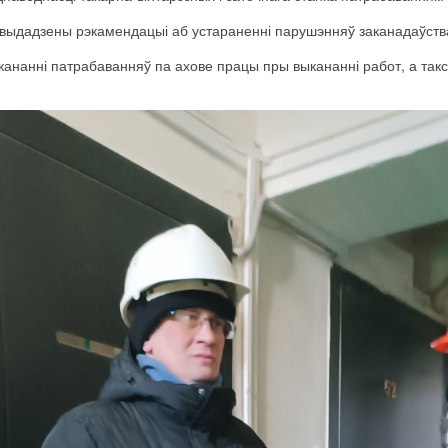
й выдадзены рэкамендацыі аб устараненні парушэнняў заканадаўств
ыкананні патрабаванняў па ахове працы пры выкананні работ, а та