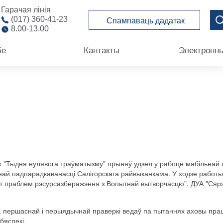
Гарачая лінія
(017) 360-41-23
Спампаваць дадатак
8.00-13.00
бе
Кантакты
Электронн
х "Тыдня нулявога траўматызму" прыняў удзел у рабоце мабільнай 
най падпарадкаванасці Салігорскага райвыканкама. У ходзе работы
тут праблем рэсурсазберажэння з Вопытнай вытворчасцю", ДУА "Ся
, першаснай і перыядычнай праверкі ведаў па пытаннях аховы пра
бяспекі.