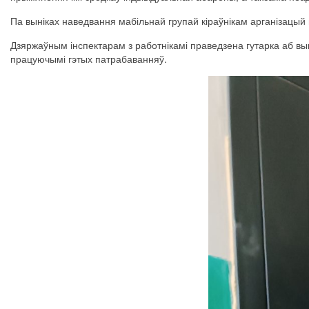
Па выніках наведвання мабільнай групай кіраўнікам арганізацы
Дзяржаўным інспектарам з работнікамі праведзена гутарка аб в
працуючымі гэтых патрабаванняў.