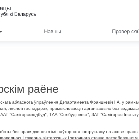
рацы
ублікі Беларусь
Навіны
Правер ся
рскім раёне
скага абласнога ўпраўлення Дэпартамента Францкевіч І.А. у рамка
й, лясной гаспадарак, прамысловасці і арганізацыях без ведамас
АТ "Салігорскводбуд", ТАА "Солбудінвест", ЗАТ "Салігорскі Інсты
оты без правядзення з імі паўторнага інструктажу па ахове працы
паведнасці такарна-вінтарэзных і заточнага станка патрабаванням 