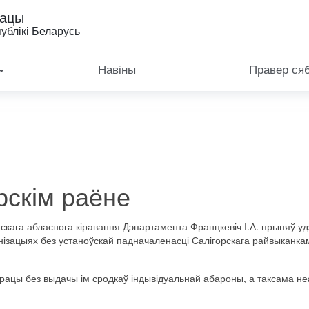
рацы
ублікі Беларусь
Навіны
Правер ся
рскім раёне
скага
абласнога
кіравання
Дэпартамента
Францкевіч
І.
А.
прыняў уд
нізацыях
без
устаноўскай
падначаленасці
Салігорскага
райвыканка
рацы
без
выдачы
ім
сродкаў
індывідуальнай
абароны
,
а таксама
не