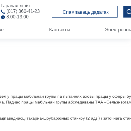
Гарачая лінія
(017) 360-41-23
Спампаваць дадатак
8.00-13.00
бе
Кантакты
Электронн
зел
у
працы
мабільнай
групы
па
пытаннях
аховы
працы
ў
сферы
б
ма
.
Падчас
працы
мабільнай
групы
абследаваны
ТАА
«
Сельэнэрга
адпаведнасці
такарна
-
шрубарэзных
станкоў
(
2
адз.
)
і
заточнага
ста