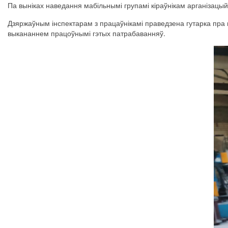
Па
выніках
наведання
мабільнымі
групамі
кіраўнікам
арганізацый
Дзяржаўным
інспектарам
з
працаўнікамі
праведзена
гутарка
пра
выкананнем
працоўнымі
гэтых
патрабаванняў
.