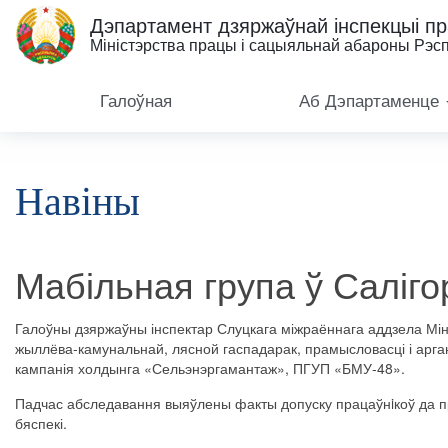
Дэпартамент дзяржаўнай інспекцыі п
Міністэрства працы і сацыяльнай абароны Рэсп
Галоўная
Аб Дэпартаменце
Навіны
Мабільная група ў Саліго
Галоўны
дзяржаўны
інспектар
Слуцкага
міжраённага
аддзела
Мін
жыллёва
-
камунальнай
,
лясной
гаспадарак
,
прамысловасці
і
арга
кампанія
холдынга
«
Сельэнэргамантаж
»,
ПГУП
«
БМУ
-
48
».
Падчас
абследавання
выяўлены
факты
допуску
працаўнiкоў
да
п
бяспекі
.