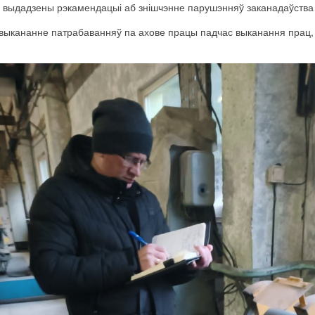
выдадзены
рэкамендацыі
аб
знішчэнне
парушэнняў
заканадаўства
выкананне
патрабаванняў
па
ахове
працы
падчас выканання
прац