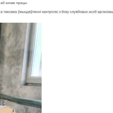
аб
ахове
працы
.
,
а таксама
ўжыццяўленні
кантролю
з боку
службовых асоб
арганіза