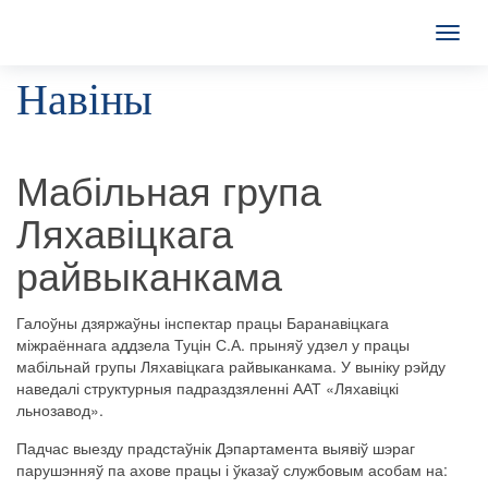
T
o
Навіны
g
g
l
e
n
Мабільная група
a
v
Ляхавіцкага
i
g
райвыканкама
a
t
i
Галоўны
дзяржаўны
інспектар
працы Баранавіцкага
o
міжраённага
аддзела
Туцін
С.А. прыняў
удзел
у працы
n
мабільнай групы Ляхавіцкага райвыканкама.
У выніку
рэйду
наведалі
структурныя
падраздзяленні
ААТ
«
Ляхавіцкі
льнозавод
».
Падчас выезду прадстаўнік
Дэпартамента
выявіў
шэраг
парушэнняў
па ахове
працы
і ўказаў
службовым
асобам
на
: