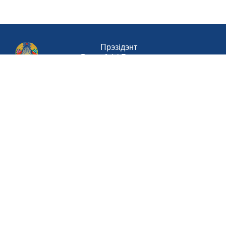
Прэзідэнт
Рэспублікі Беларусь
Савет Міністраў Рэспублікі Беларусь
Міністэрства працы і сацыяльнай
абароны Рэспублікі Беларусь
Портал
рейтинговой оценки
Национальный
правовой интернет-портал