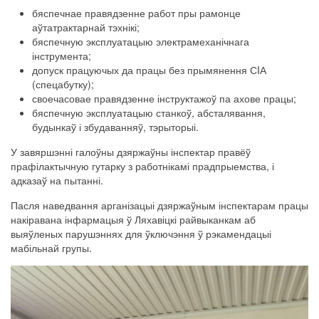
бяспечнае
правядзенне
работ
пры рамонце
аўтатрактарнай
тэхнікі
;
бяспечную
эксплуатацыю
электрамеханічнага
інструмента
;
допуск
працуючых
да працы без прымянення СIА
(
спецабутку
);
своечасовае
правядзенне
інструктажоў
па ахове
працы
;
бяспечную
эксплуатацыю
станкоў
, абсталявання,
будынкаў і збудаванняў, тэрыторыі.
У завяршэнні
галоўны
дзяржаўны
інспектар
правёў
прафілактычную
гутарку
з работнікамі прадпрыемства, і
адказаў на пытанні.
Пасля наведвання арганізацыі дзяржаўным
інспектарам
працы
накіравана
інфармацыя
ў Ляхавіцкі
райвыканкам
аб
выяўленых
парушэннях
для ўключэння
ў рэкамендацыі
мабільнай групы.