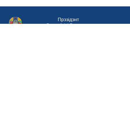
Прэзідэнт
Рэспублікі Беларусь
Савет Міністраў Рэспублікі Беларусь
Міністэрства працы і сацыяльнай
абароны Рэспублікі Беларусь
Портал
рейтинговой оценки
Национальный
правовой интернет-портал