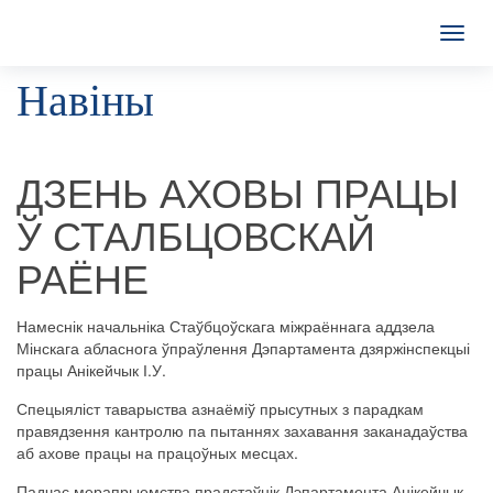
T
o
Навіны
g
g
l
e
n
ДЗЕНЬ АХОВЫ ПРАЦЫ
a
v
Ў СТАЛБЦОВСКАЙ
i
g
РАЁНЕ
a
t
i
Намеснік начальніка Стаўбцоўскага міжраённага аддзела
o
Мінскага абласнога ўпраўлення Дэпартамента дзяржінспекцыі
n
працы Анікейчык І.У.
Спецыяліст таварыства азнаёміў прысутных з парадкам
правядзення кантролю па пытаннях захавання заканадаўства
аб ахове працы на працоўных месцах.
Падчас мерапрыемства прадстаўнік Дэпартамента Анікейчык