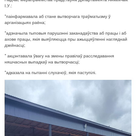
І.У.:
*паінфармавала аб стане вытворчага траўматызму ў
арганізацыях раёна;
*адзначыла тыповыя парушэнні заканадаўства аб працы і аб
ахове працы, якія выяўляюцца пры ажыццяўленні нагляднай
дзейнасці;
* акцэнтавала ўвагу на змены правілаў расследавання
няшчасных выпадкаў на вытворчасці;
*адказала на пытанні слухачоў, якія паступілі.