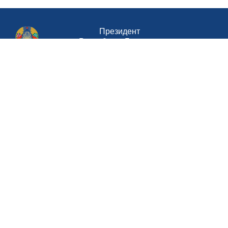
Президент
Республики Беларусь
Совет Министров Республики Беларусь
Министерство труда и социальной
защиты Республики Беларусь
Портал
рейтинговой оценки
Национальный
правовой интернет-портал