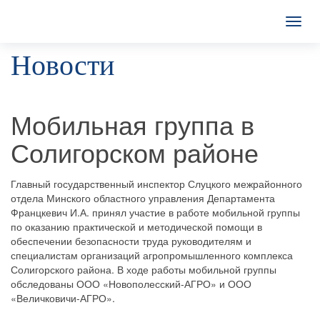
T
o
Новости
g
g
l
e
n
Мобильная группа в
a
v
Солигорском районе
i
g
a
Главный государственный инспектор Слуцкого межрайонного
t
отдела Минского областного управления Департамента
i
Францкевич И.А. принял участие в работе мобильной группы
o
по оказанию практической и методической помощи в
n
обеспечении безопасности труда руководителям и
специалистам организаций агропромышленного комплекса
Солигорского района. В ходе работы мобильной группы
обследованы ООО «Новополесский-АГРО» и ООО
«Величковичи-АГРО».