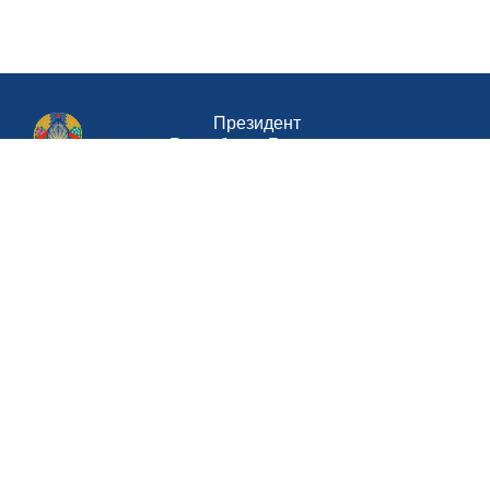
Президент
Республики Беларусь
Совет Министров Республики Беларусь
Министерство труда и социальной
защиты Республики Беларусь
Портал
рейтинговой оценки
Национальный
правовой интернет-портал