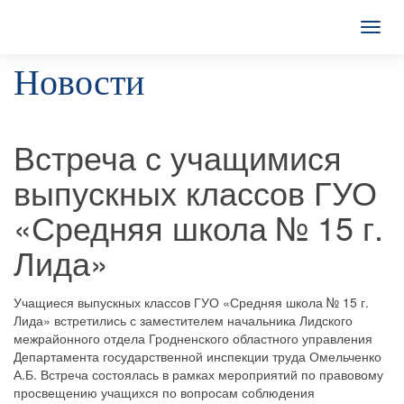
T
o
Новости
g
g
l
e
n
Встреча с учащимися
a
v
выпускных классов ГУО
i
g
«Средняя школа № 15 г.
a
t
Лида»
i
o
n
Учащиеся выпускных классов ГУО «Средняя школа № 15 г.
Лида» встретились с заместителем начальника Лидского
межрайонного отдела Гродненского областного управления
Департамента государственной инспекции труда Омельченко
А.Б. Встреча состоялась в рамках мероприятий по правовому
просвещению учащихся по вопросам соблюдения