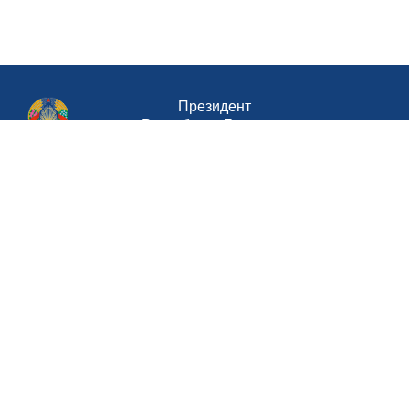
Президент
Республики Беларусь
Совет Министров Республики Беларусь
Министерство труда и социальной
защиты Республики Беларусь
Портал
рейтинговой оценки
Национальный
правовой интернет-портал