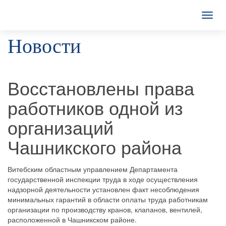
T
o
Новости
g
g
l
e
n
Восстановлены права
a
v
работников одной из
i
g
организаций
a
t
Чашникского района
i
o
n
Витебским областным управлением Департамента
государственной инспекции труда в ходе осуществления
надзорной деятельности установлен факт несоблюдения
минимальных гарантий в области оплаты труда работникам
организации по производству кранов, клапанов, вентилей,
расположенной в Чашникском районе.