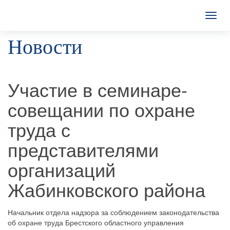
T
o
Новости
g
g
l
e
n
Участие в семинаре-
a
v
совещании по охране
i
g
труда с
a
t
представителями
i
o
организаций
n
Жабинковского района
Начальник отдела надзора за соблюдением законодательства
об охране труда Брестского областного управления