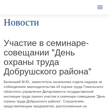
T
o
Новости
g
g
l
e
n
Участие в семинаре-
a
v
совещании "День
i
g
охраны труда
a
t
Добрушского района"
i
o
n
Беленький М.Ю., заместитель начальника отдела надзора за
соблюдением законодательства об охране труда Гомельского
областного управления Департамента государственной
инспекции труда принял участие в семинаре-совещании "День
охраны труда Добрушского района". Слушателям,
представляющим предприятия, расположенные на