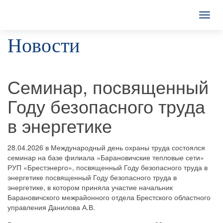
T
o
Новости
g
g
l
e
n
Семинар, посвященный
a
v
Году безопасного труда
i
g
в энергетике
a
t
i
28.04.2026 в Международный день охраны труда состоялся
o
семинар на базе филиала «Барановичские тепловые сети»
n
РУП «Брестэнерго», посвященный Году безопасного труда в
энергетике посвященный Году безопасного труда в
энергетике, в котором приняла участие начальник
Барановичского межрайонного отдела Брестского областного
управления Данилова А.В.