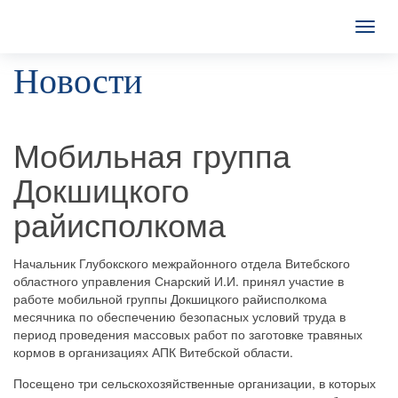
T
o
Новости
g
g
l
e
n
Мобильная группа
a
v
Докшицкого
i
g
райисполкома
a
t
i
Начальник Глубокского межрайонного отдела Витебского
o
областного управления Снарский И.И. принял участие в
n
работе мобильной группы Докшицкого райисполкома
месячника по обеспечению безопасных условий труда в
период проведения массовых работ по заготовке травяных
кормов в организациях АПК Витебской области.
Посещено три сельскохозяйственные организации, в которых