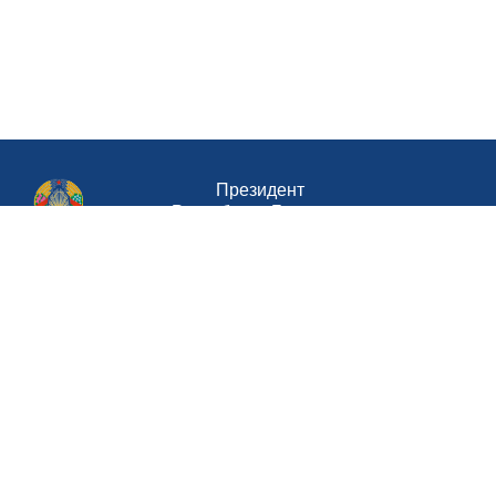
Президент
Республики Беларусь
Совет Министров Республики Беларусь
Министерство труда и социальной
защиты Республики Беларусь
Портал
рейтинговой оценки