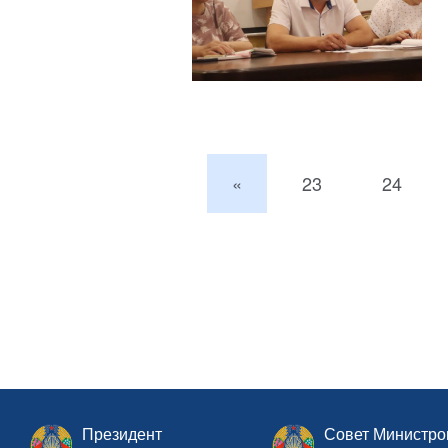
«
23
24
Президент
Совет Министро