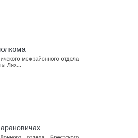
полкома
вичского межрайонного отдела
ы Лях...
Барановичах
йонного отдела Брестского