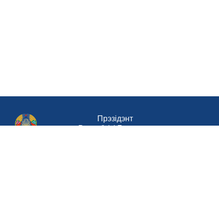
Прэзідэнт
Рэспублікі Беларусь
Савет Міністраў Рэспублікі Беларусь
Міністэрства працы і сацыяльнай
абароны Рэспублікі Беларусь