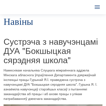
T
o
Навіны
g
g
l
e
n
Сустрэча з навучэнцамі
a
v
ДУА "Бокшыцкая
i
g
сярэдняя школа"
a
t
i
Намеснікам начальніка Слуцкага міжраённага аддзела
o
Мінскага абласнога ўпраўлення Дэпартамента дзяржаўнай
n
інспекцыі працы Гурынай Я.I. праведзена сустрэча з
навучэнцамі ДУА "Бокшыцкая сярэдняя школа". Гурына Я. I.
азнаёміла навучэнцаў старэйшых класаў з пытаннямі
заканадаўства аб працы і аб ахове працы з улікам
патрабаванняў дзеючага заканадаўства.